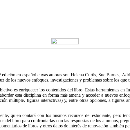
7ª edición en español cuyas autoras son Helena Curtis, Sue Barnes, Adr
luz de los nuevos enfoques, investigaciones y problemas sobre los que tr
jetivo es enriquecer los contenidos del libro. Estas herramientas en In
rá abordar esta disciplina en forma más amena y acceder a nuevos enfoq
ción múltiple, figuras interactivas) y, entre otras opciones, a figuras a
ocente, quien contará con los mismos recursos del estudiante, pero t
arios del libro para confrontarlas con las respuestas de los alumnos, p
 comentarios de libros y otros datos de interés de renovación también pe