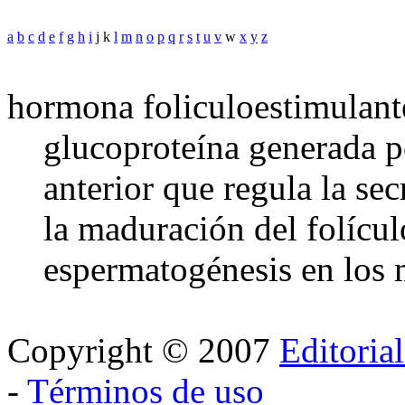
a
b
c
d
e
f
g
h
i
j k
l
m
n
o
p
q
r
s
t
u
v
w
x
y
z
hormona foliculoestimulant
glucoproteína generada po
anterior que regula la se
la maduración del folícul
espermatogénesis en los
Copyright © 2007
Editoria
-
Términos de uso