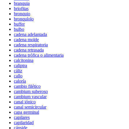
branquia
briofitas
bronquio
bronquíolo
buffer
bulbo
cadena adelantada
cadena molde
cadena respiratoria
cadena retrasada
cadena trófica o alimentaria
calcitonina
caliptra
cáliz
callo
caloría
cambio filético
cambium suberoso
cambium vascular
canal iónico
canal semicircular
capa germinal
capilares
capilaridad
cápside