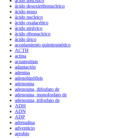
ácido abscísico
ácido desoxirribonucleico
ácido graso
ácido nucleico
àcido oxalacético
ácido pirúvico
ácido ribonucleico
ácido úrico
acoplamiento quimiosmótico
ACTH
actina
acuaporinas
adaptación
adenina
adenohipófisis
adenosina
adenosina, difosfato de
adenosina, monofosfato de
adenosina, trifosfato de
ADH
ADN
ADP
adrenalina
adventicio
aerobio