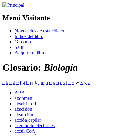
Menú Visitante
Novedades de esta edición
Índice del libro
Glosario
Salir
Adquirir el libro
Glosario:
Biología
a
b
c
d
e
f
g
h
i
j k
l
m
n
o
p
q
r
s
t
u
v
w
x
y
z
ABA
abdomen
abscisina II
abscisión
absorción
acción capilar
aceptor de electrones
acetil CoA