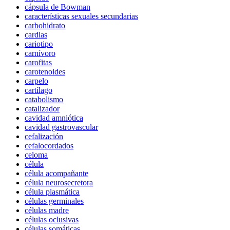
cápsula de Bowman
características sexuales secundarias
carbohidrato
cardias
cariotipo
carnívoro
carofitas
carotenoides
carpelo
cartílago
catabolismo
catalizador
cavidad amniótica
cavidad gastrovascular
cefalización
cefalocordados
celoma
célula
célula acompañante
célula neurosecretora
célula plasmática
células germinales
células madre
células oclusivas
células somáticas