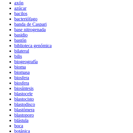
axón
azúcar
bacilos
bacteriófago
banda de Caspari
base nitrogenada
basidio
bastón
biblioteca genómica
bilateral
bilis
biogeografía
bioma
biomasa
biosfera
biosfera
biosíntesis
blastocele
blastocisto
blastodisco
blastómera
blastoporo
blástula
boca
botánica