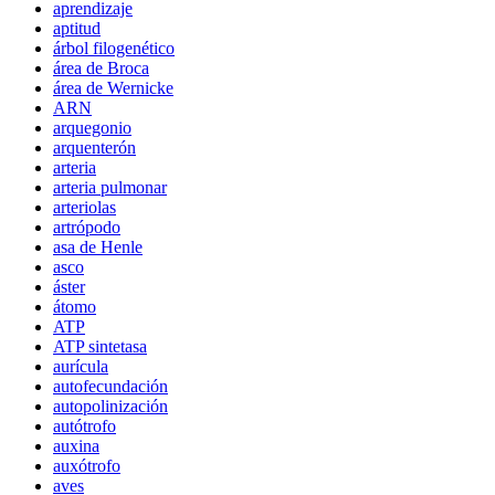
aprendizaje
aptitud
árbol filogenético
área de Broca
área de Wernicke
ARN
arquegonio
arquenterón
arteria
arteria pulmonar
arteriolas
artrópodo
asa de Henle
asco
áster
átomo
ATP
ATP sintetasa
aurícula
autofecundación
autopolinización
autótrofo
auxina
auxótrofo
aves