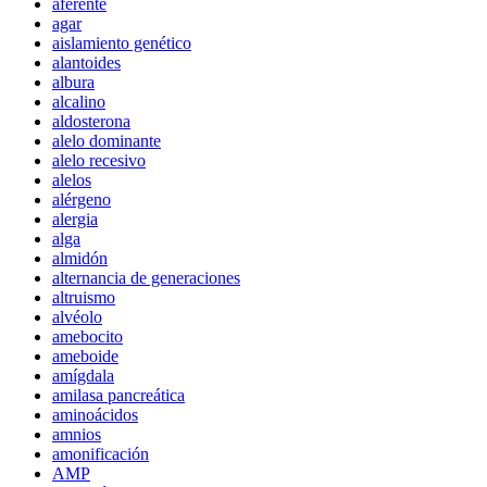
aferente
agar
aislamiento genético
alantoides
albura
alcalino
aldosterona
alelo dominante
alelo recesivo
alelos
alérgeno
alergia
alga
almidón
alternancia de generaciones
altruismo
alvéolo
amebocito
ameboide
amígdala
amilasa pancreática
aminoácidos
amnios
amonificación
AMP