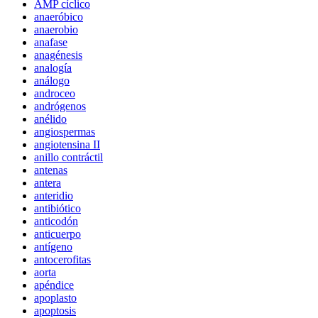
AMP cíclico
anaeróbico
anaerobio
anafase
anagénesis
analogía
análogo
androceo
andrógenos
anélido
angiospermas
angiotensina II
anillo contráctil
antenas
antera
anteridio
antibiótico
anticodón
anticuerpo
antígeno
antocerofitas
aorta
apéndice
apoplasto
apoptosis